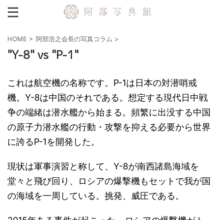
HOME
>
阿部浩之会長の写真コラム
>
"Y-8" vs "P-1"
これは航空機の名称です。P-1は日本の対潜哨戒
機。Y-8は中国のそれである。想定する現代日中戦
争の端緒は潜水艦から始まる。頻繁に出没する中国
の原子力潜水艦の行動・攻撃を抑える必要から世界
に誇るP-1を開発した。
現状は軍事演習と称して、Y-8が南西諸島海域を
堂々と飛び回り、ロシアの爆撃機もセットで我が国
の海域を一周している。挑発、威圧である。