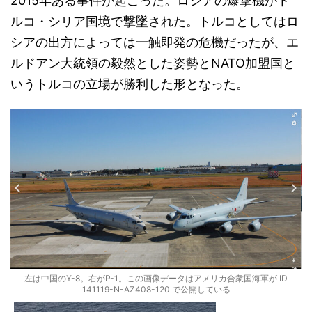
2015年ある事件が起こった。ロシアの爆撃機がト
ルコ・シリア国境で撃墜された。トルコとしてはロ
シアの出方によっては一触即発の危機だったが、エ
ルドアン大統領の毅然とした姿勢とNATO加盟国と
いうトルコの立場が勝利した形となった。
左は中国のY-8。右がP-1。この画像データはアメリカ合衆国海軍が ID
141119-N-AZ408-120 で公開している