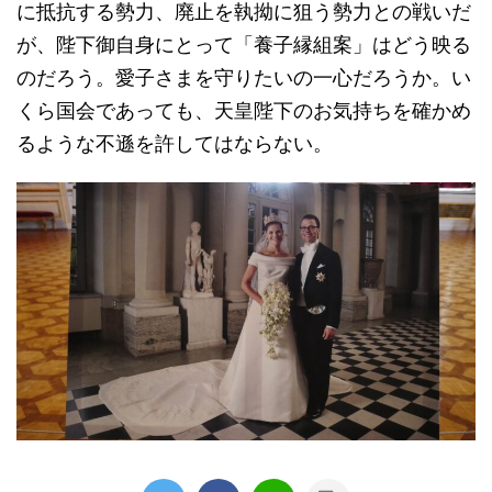
に抵抗する勢力、廃止を執拗に狙う勢力との戦いだ
が、陛下御自身にとって「養子縁組案」はどう映る
のだろう。愛子さまを守りたいの一心だろうか。い
くら国会であっても、天皇陛下のお気持ちを確かめ
るような不遜を許してはならない。