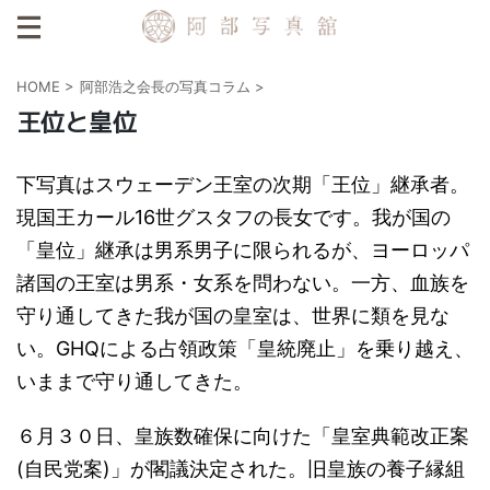
HOME
>
阿部浩之会長の写真コラム
>
王位と皇位
下写真はスウェーデン王室の次期「王位」継承者。
現国王カール16世グスタフの長女です。我が国の
「皇位」継承は男系男子に限られるが、ヨーロッパ
諸国の王室は男系・女系を問わない。一方、血族を
守り通してきた我が国の皇室は、世界に類を見な
い。GHQによる占領政策「皇統廃止」を乗り越え、
いままで守り通してきた。
６月３０日、皇族数確保に向けた「皇室典範改正案
(自民党案)」が閣議決定された。旧皇族の養子縁組